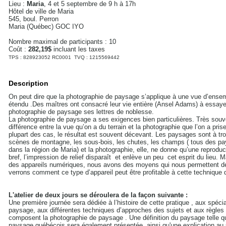
Lieu :
Maria
, 4 et 5 septembre de 9 h à 17h
Hôtel de ville de Maria
545, boul. Perron
Maria (Québec) GOC IYO
Nombre maximal de participants : 10
Coût :
282,19$
incluant les taxes
TPS : 828923052 RC0001 TVQ : 1215569442
Description
On peut dire que la photographie de paysage s’applique à une vue d’ensem
étendu .Des maîtres ont consacré leur vie entière (Ansel Adams) à essaye
photographie de paysage ses lettres de noblesse.
La photographie de paysage a ses exigences bien particulières. Très sou
différence entre la vue qu’on a du terrain et la photographie que l’on a pr
plupart des cas, le résultat est souvent décevant. Les paysages sont à t
scènes de montagne, les sous-bois, les chutes, les champs ( tous des pa
dans la région de Maria) et la photographie, elle, ne donne qu’une reprodu
bref, l’impression de relief disparaît et enlève un peu cet esprit du lieu.
des appareils numériques, nous avons des moyens qui nous permettent de n
verrons comment ce type d’appareil peut être profitable à cette technique 
L'atelier de deux jours se déroulera de la façon suivante :
Une première journée sera dédiée à l’histoire de cette pratique , aux spéci
paysage, aux différentes techniques d’approches des sujets et aux règles
composent la photographie de paysage . Une définition du paysage telle q
paysage québécois sera également présentée, ainsi qu'une explication au suj