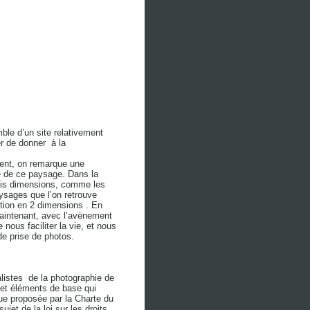
ble d’un site relativement
r de donner à la
vent, on remarque une
ise de ce paysage. Dans la
rois dimensions, comme les
ysages que l’on retrouve
ction en 2 dimensions . En
 Maintenant, avec l’avènement
ous faciliter la vie, et nous
de prise de photos.
alistes de la photographie de
 et éléments de base qui
ue proposée par la Charte du
et de la loi sur les droits