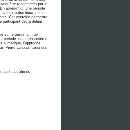
euvent être rencontrées par le
 En après-midi, une période
 inventaire des lieux sera
pants. Cet exercice permettra
e participant devra définir
 sur le terrain afin de
ème période sera consacrée à
ur numérique, l’approche
ar Pierre Lahoud, ainsi que
e qu’il faut afin de